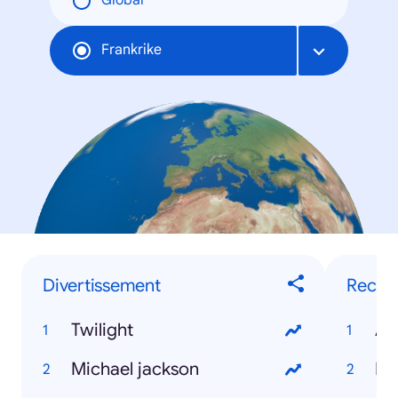
Global
Frankrike
Divertissement
Recher
Twilight
Al
Michael jackson
Fa