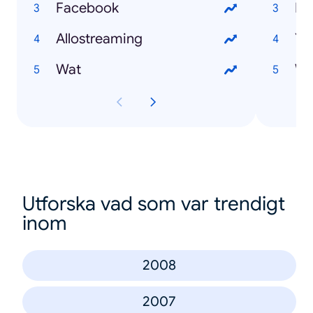
Facebook
Bo
Allostreaming
Ya
Wat
We
Utforska vad som var trendigt
inom
2008
2007