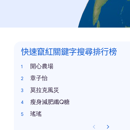
快速竄紅關鍵字搜尋排行榜
開心農場
章子怡
莫拉克風災
瘦身減肥纖Q糖
瑤瑤