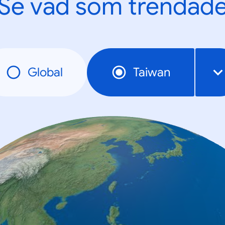
Se vad som trendad
Global
Taiwan