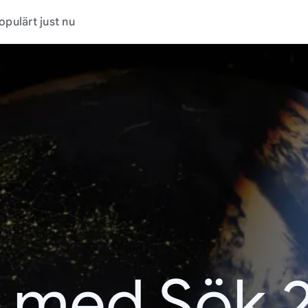
opulärt just nu
t med Sök 