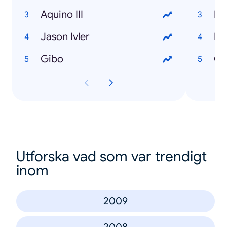
Aquino III
Bo
Jason Ivler
Pu
Gibo
Ca
Utforska vad som var trendigt
inom
2009