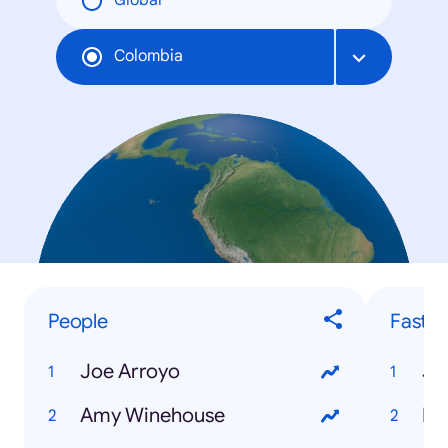
Global
Colombia
People
Fastes
Joe Arroyo
Ju
Amy Winehouse
Fa