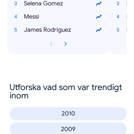
Selena Gomez
Mu
Messi
Me
James Rodriguez
Ho
Utforska vad som var trendigt
inom
2010
2009