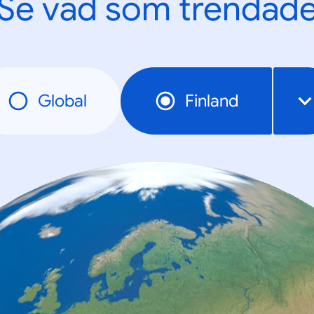
Se vad som trendad
Global
Finland