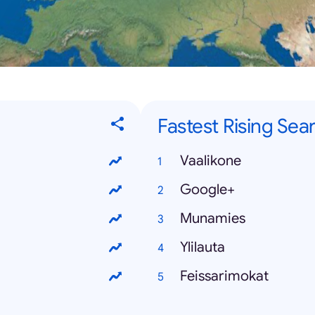
Fastest Rising Sea
Vaalikone
Google+
Munamies
Ylilauta
Feissarimokat