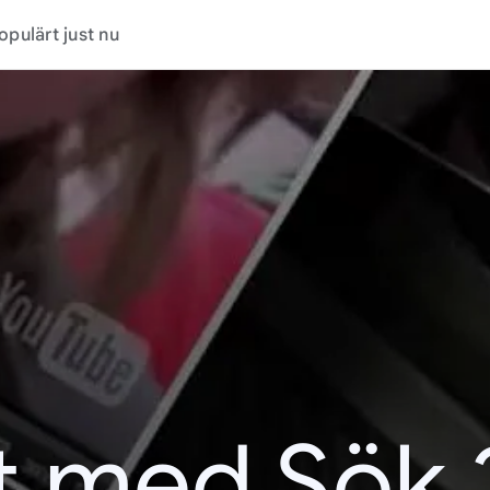
opulärt just nu
t med Sök 