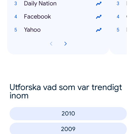
Daily Nation
Ma
Facebook
Ch
Yahoo
En
Utforska vad som var trendigt
inom
2010
2009