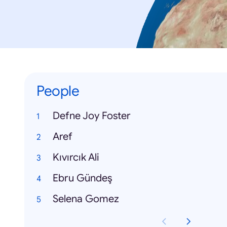
People
Defne Joy Foster
Aref
Kıvırcık Ali
Ebru Gündeş
Selena Gomez