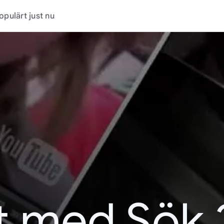
opulärt just nu
t med Sök 