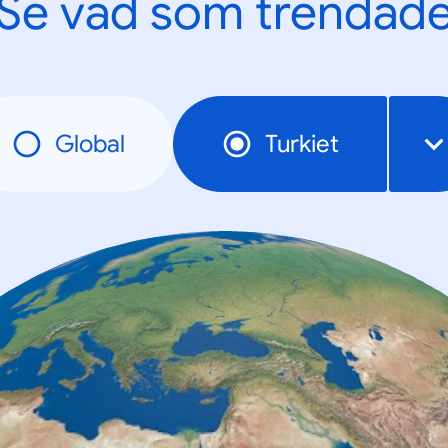
Se vad som trendad
Global
Turkiet