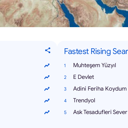
Fastest Rising Sea
Muhteşem Yüzyıl
E Devlet
Adini Feriha Koydum
Trendyol
Ask Tesadufleri Sever