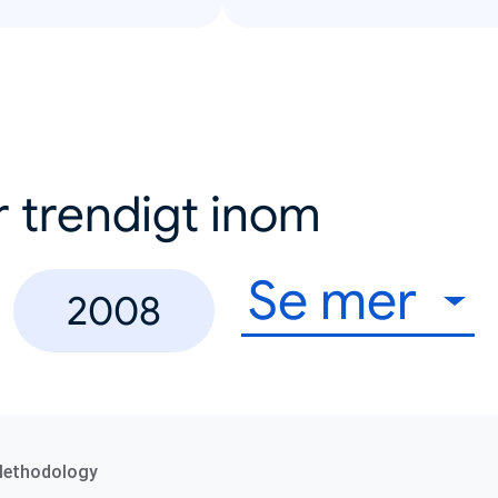
r trendigt inom
Se mer
2008
Methodology