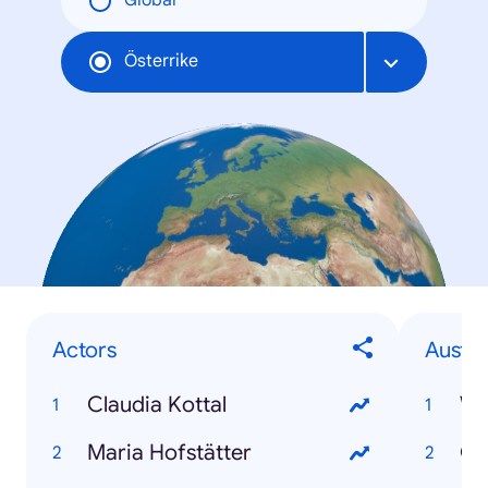
Global
Österrike
Actors
Austri
Claudia Kottal
Wi
Maria Hofstätter
Gr