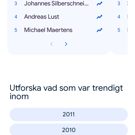
Johannes Silberschneider
Sa
Andreas Lust
Li
Michael Maertens
In
Utforska vad som var trendigt
inom
2011
2010