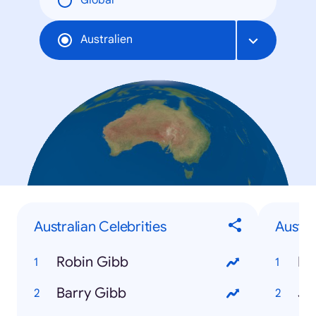
Global
Australien
Australian Celebrities
Austr
Robin Gibb
Hu
Barry Gibb
Ju