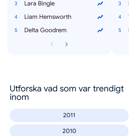
Lara Bingle
Fe
Liam Hemsworth
Tr
Delta Goodrem
Me
Utforska vad som var trendigt
inom
2011
2010