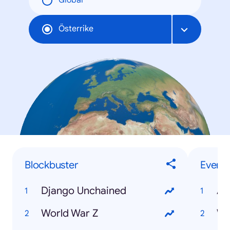
Global
Österrike
Blockbuster
Events
Django Unchained
Ai
World War Z
WM