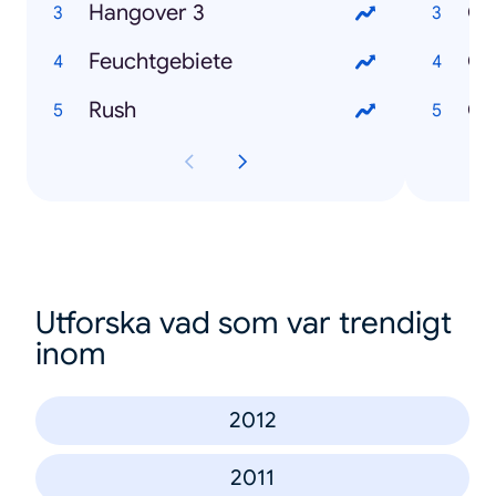
Hangover 3
Os
Feuchtgebiete
Ok
Rush
Ch
Utforska vad som var trendigt
inom
2012
2011