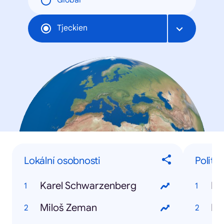
Global
Tjeckien
Lokální osobnosti
Politici
Karel Schwarzenberg
Ka
Miloš Zeman
Mi