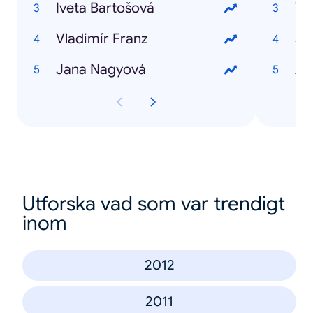
Iveta Bartošová
Vl
Vladimír Franz
Jiř
Jana Nagyová
An
Utforska vad som var trendigt
inom
2012
2011