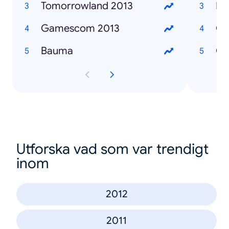
Tomorrowland 2013
Bat
Gamescom 2013
GT
Bauma
Co
Utforska vad som var trendigt
inom
2012
2011