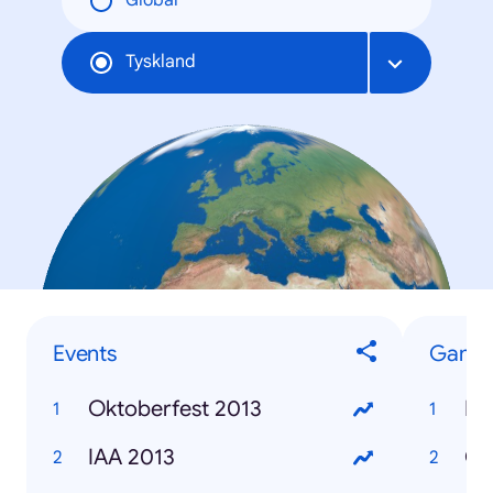
Global
Tyskland
Events
Game
Oktoberfest 2013
FI
IAA 2013
Cu