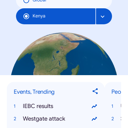
Global
Kenya
Events, Trending
People
IEBC results
Uh
Westgate attack
So