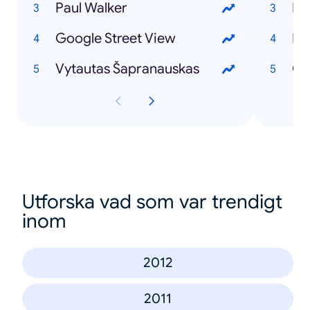
Paul Walker
Ir
Google Street View
Iev
Vytautas Šapranauskas
GJ
Utforska vad som var trendigt
inom
2012
2011