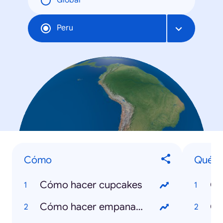
Global
Peru
Cómo
Qué e
Cómo hacer cupcakes
Qu
Cómo hacer empanadas
Qu