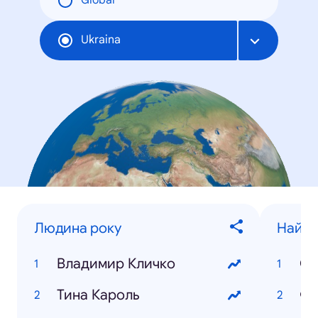
Global
Ukraina
Людина року
Найпо
Владимир Кличко
Св
Тина Кароль
Фи