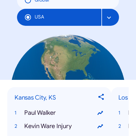
Global
USA
Kansas City, KS
Los An
Paul Walker
Pa
Kevin Ware Injury
Do