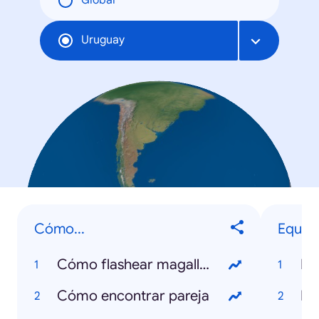
Global
Uruguay
Cómo...
Equipo
Cómo flashear magallanes
Na
Cómo encontrar pareja
Pe