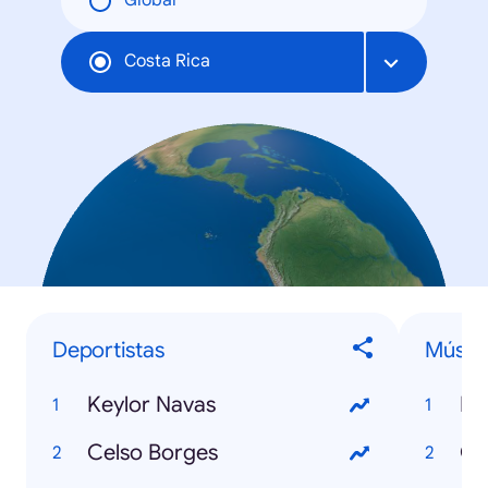
Global
Costa Rica
Deportistas
Músic
Keylor Navas
Pa
Celso Borges
Cl