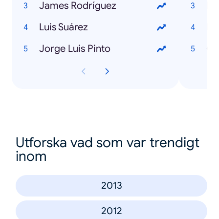
James Rodríguez
Ro
Luis Suárez
Ig
Jorge Luis Pinto
Ch
Utforska vad som var trendigt
inom
2013
2012