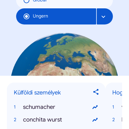
Global
Ungern
Külföldi személyek
Hogyan
schumacher
va
conchita wurst
ho