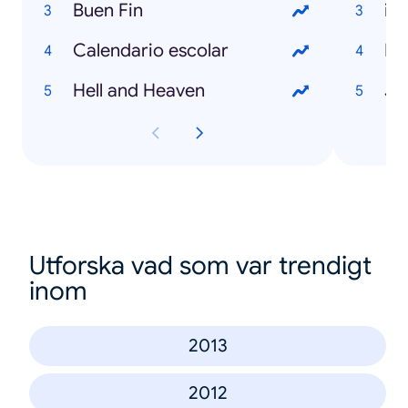
Buen Fin
iP
Calendario escolar
Éb
Hell and Heaven
Je
Utforska vad som var trendigt
inom
2013
2012