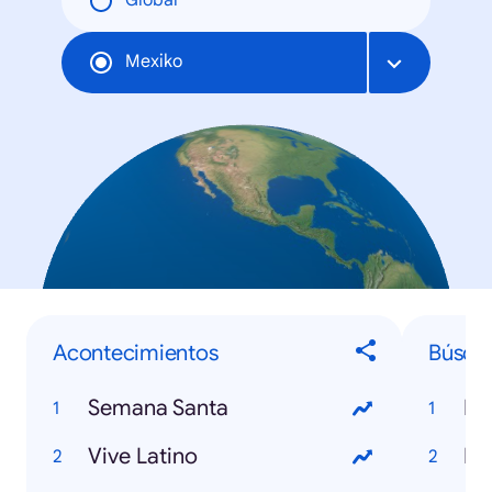
Global
Mexiko
Acontecimientos
Búsqu
Semana Santa
Mu
Vive Latino
Ro