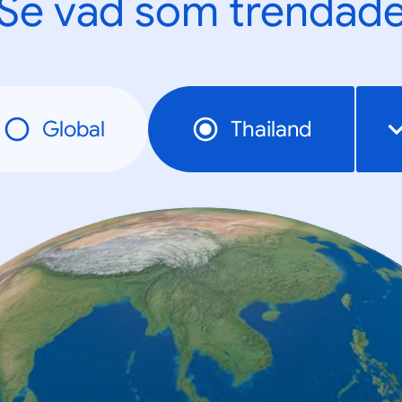
Se vad som trendad
Global
Thailand