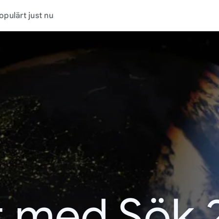
opulärt just nu
t med Sök 