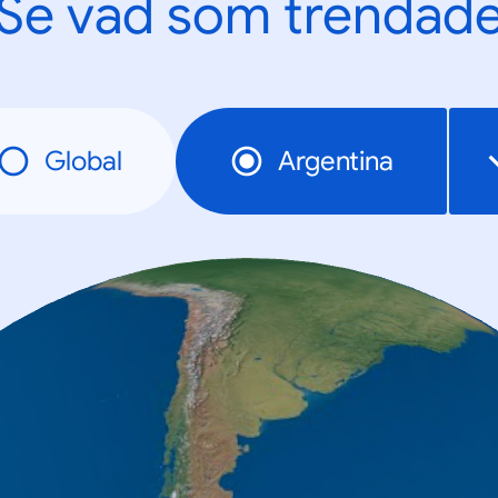
Se vad som trendad
Global
Argentina