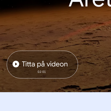
Titta på videon
02:01