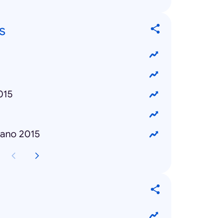
s
015
cano 2015