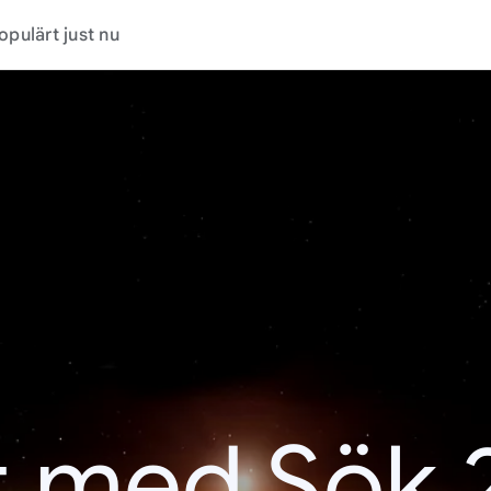
opulärt just nu
t med Sök 