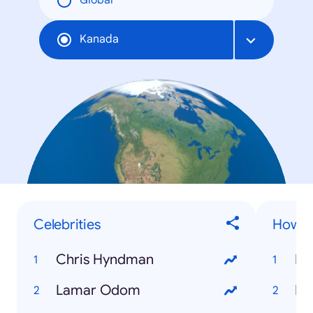
Global
Kanada
Celebrities
How To
Chris Hyndman
Ho
Lamar Odom
Ho