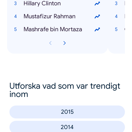
Hillary Clinton
BP
Mustafizur Rahman
HS
Mashrafe bin Mortaza
Co
Utforska vad som var trendigt
inom
2015
2014