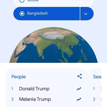
Global
Bangladesh
People
Searc
Donald Trump
SS
Melania Trump
Eu