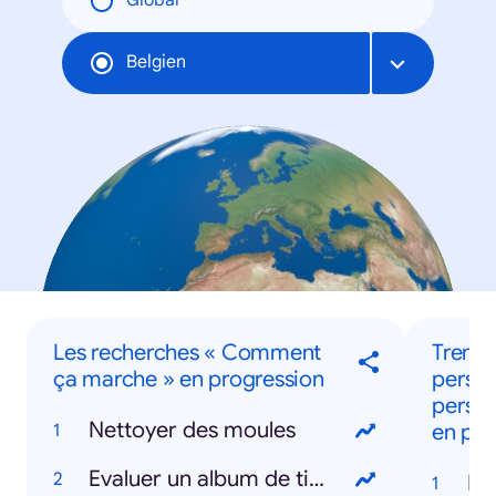
Global
Belgien
Les recherches « Comment
Trendi
ça marche » en progression
persoo
person
Nettoyer des moules
en pro
Evaluer un album de tintin
Da