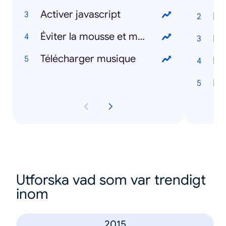
Activer javascript
Do
Éviter la mousse et mauvaises herbes sur klinkers
Pr
Télécharger musique
Me
Le
Utforska vad som var trendigt
inom
2015