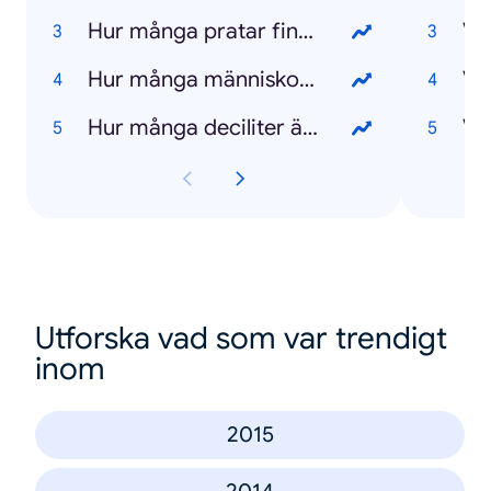
Hur många pratar finska i Sverige?
Hur många människor lever på jorden?
Hur många deciliter är 280 gram pasta?
Va
Utforska vad som var trendigt
inom
2015