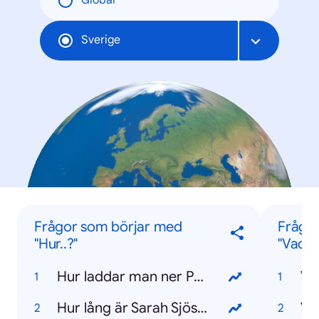
Global
Sverige
Frågor som börjar med
Frågo
"Hur..?"
"Vad..?
Hur laddar man ner Pokémon Go?
Va
Hur lång är Sarah Sjöström?