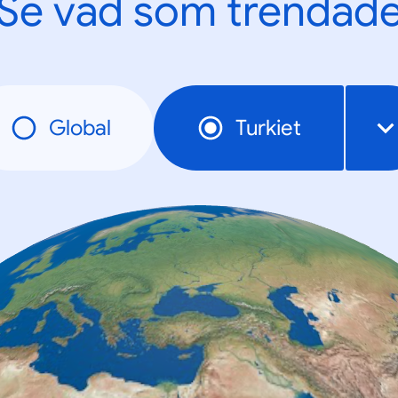
Se vad som trendad
Global
Turkiet