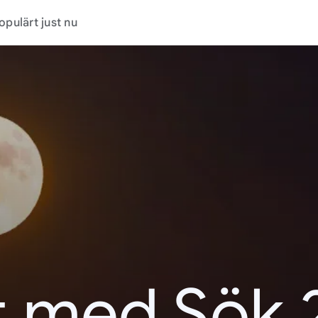
opulärt just nu
t med Sök 