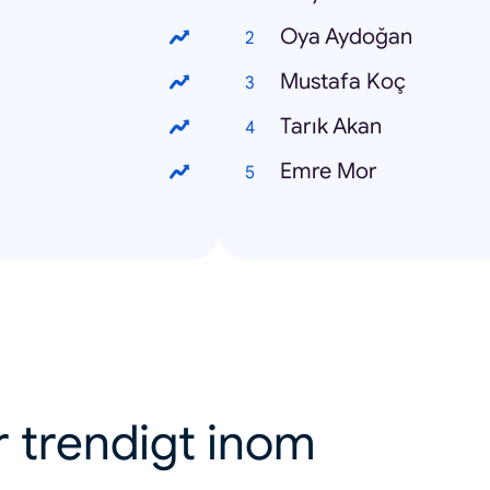
Oya Aydoğan
Mustafa Koç
Tarık Akan
Emre Mor
r trendigt inom