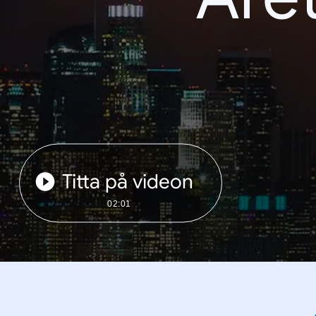
Titta på videon
02:01