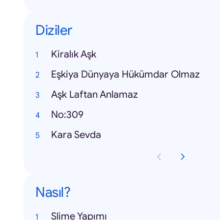
Diziler
Kiralık Aşk
Eşkiya Dünyaya Hükümdar Olmaz
Aşk Laftan Anlamaz
No:309
Kara Sevda
Nasıl?
Slime Yapımı