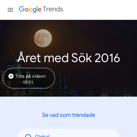
Trends
Året med Sök 2016
Titta på videon
02:01
Se vad som trendade