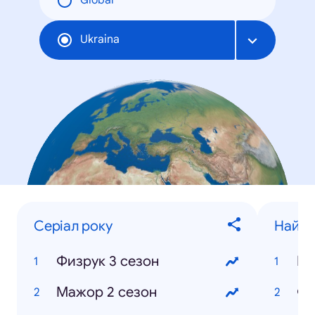
Global
Ukraina
Серіал року
Найпо
Физрук 3 сезон
Ев
Мажор 2 сезон
Фи