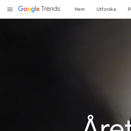
Content
Trends
Hem
Utforska
P
Åre