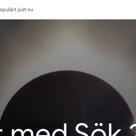
opulärt just nu
t med Sök 