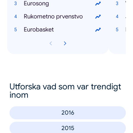
Eurosong
Wo
Rukometno prvenstvo
Ju
Eurobasket
Bl
Utforska vad som var trendigt
inom
2016
2015