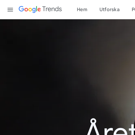
Content
Trends
Hem
Utforska
P
Åre