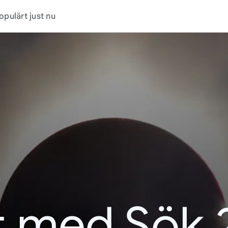
opulärt just nu
t med Sök 