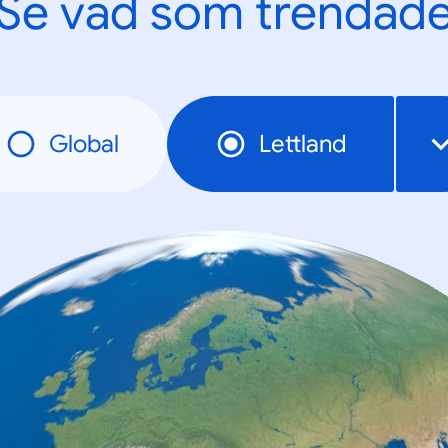
Se vad som trendad
Global
Lettland