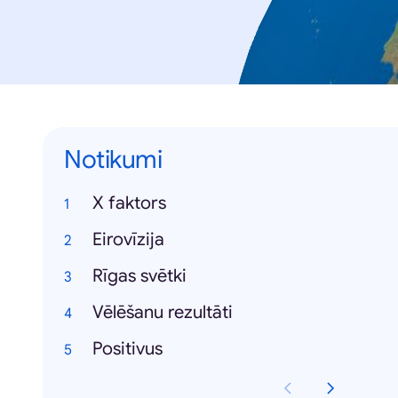
Notikumi
X faktors
Eirovīzija
Rīgas svētki
Vēlēšanu rezultāti
Positivus