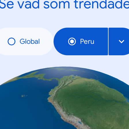
Se vad som trendad
Global
Peru