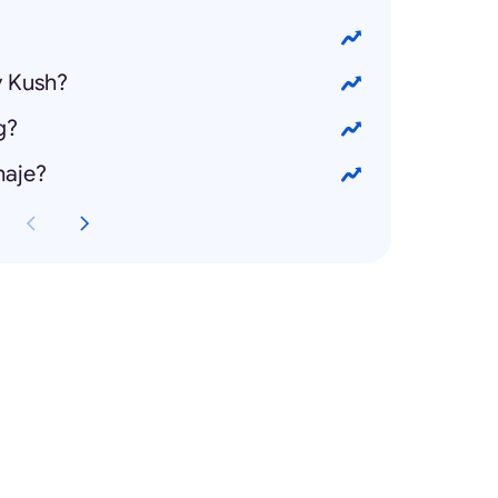
y Kush?
g?
haje?