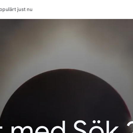
opulärt just nu
t med Sök 