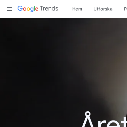
Content
Trends
Hem
Utforska
P
Åre