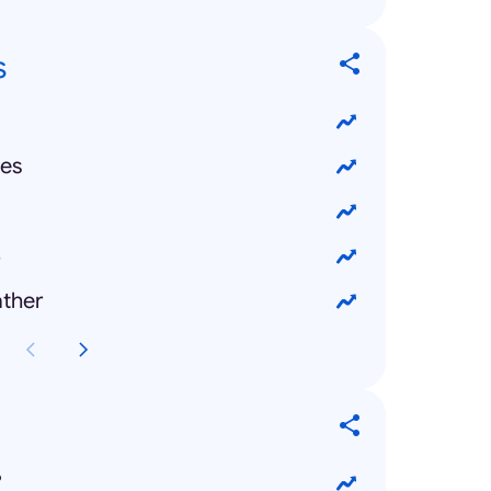
s
es
5
ther
?