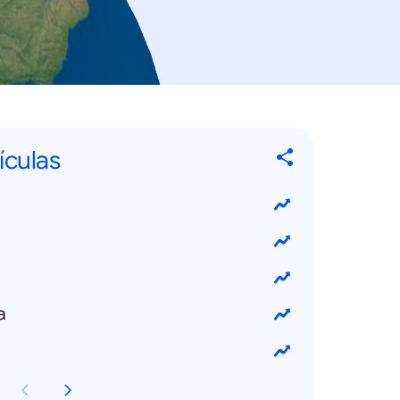
ículas
a