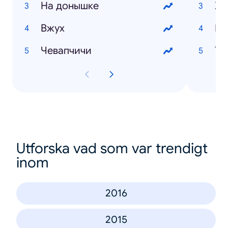
На донышке
Ху
Вжух
Ре
Чевапчичи
Utforska vad som var trendigt
inom
2016
2015