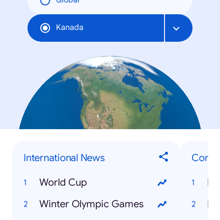
Global
Kanada
International News
Consu
World Cup
Fo
Winter Olympic Games
Bi