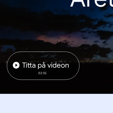
Titta på videon
02:01