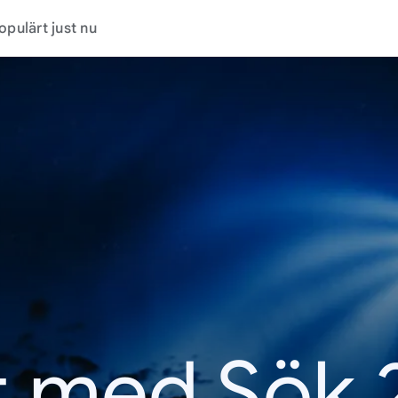
opulärt just nu
t med Sök 