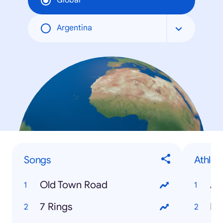
Global
Argentina
Songs
Athlet
Old Town Road
An
7 Rings
Ne