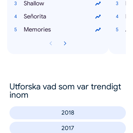
Shallow
Br
Señorita
Da
Memories
Al
Utforska vad som var trendigt
inom
2018
2017