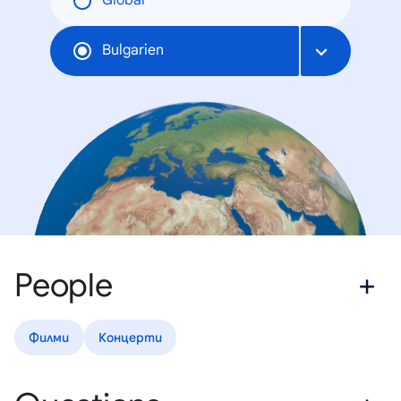
Global
Bulgarien
People
Филми
Концерти