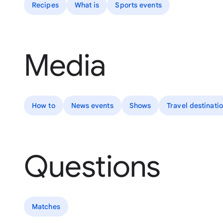
Recipes
What is
Sports events
Media
How to
News events
Shows
Travel destinati
Questions
Matches