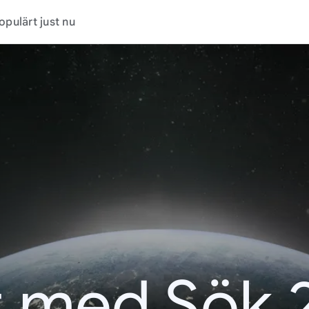
opulärt just nu
t med Sök 