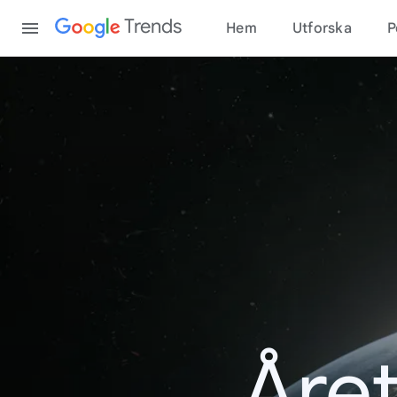
Content
Trends
Hem
Utforska
P
Åre