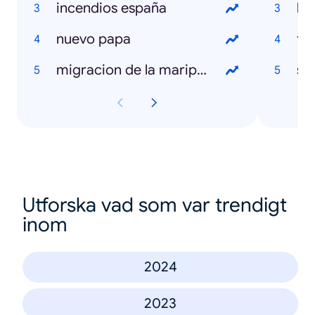
incendios españa
la
nuevo papa
to
migracion de la mariposa monarca
sal
Utforska vad som var trendigt
inom
2024
2023