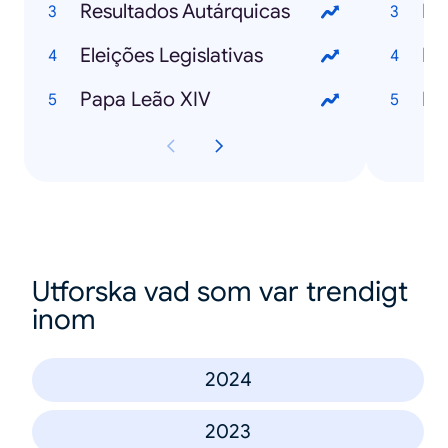
Resultados Autárquicas
Eleições Legislativas
IA
Papa Leão XIV
IA
Utforska vad som var trendigt
inom
2024
2023