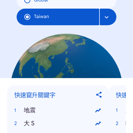
Global
Taiwan
快速竄升關鍵字
快速
地震
鬼
大 S
F1