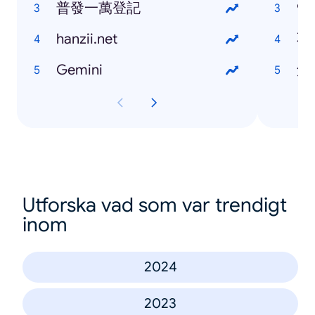
普發一萬登記
9
hanzii.net
不
Gemini
角
Utforska vad som var trendigt
inom
2024
2023