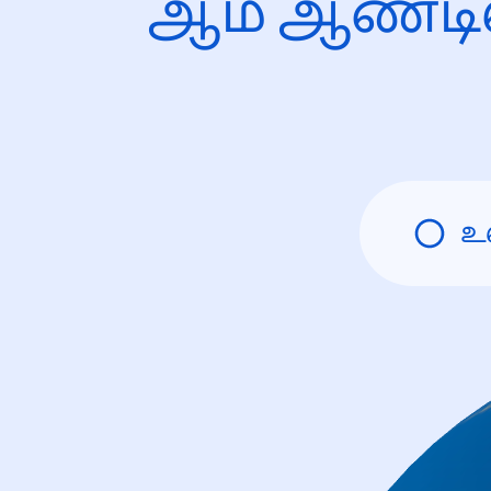
ஆம் ஆண்டி
உ