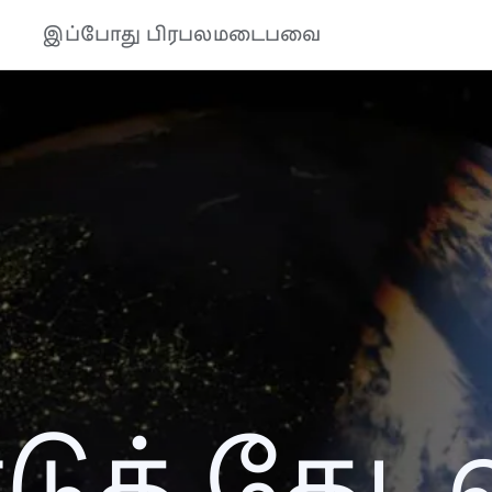
இப்போது பிரபலமடைபவை
த் தேடல