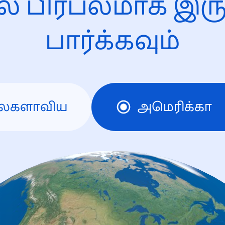
ல் பிரபலமாக இரு
பார்க்கவும்
லகளாவிய
அமெரிக்கா