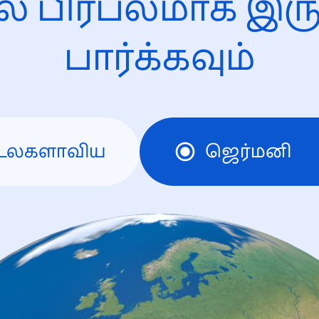
ல் பிரபலமாக இரு
பார்க்கவும்
உலகளாவிய
ஜெர்மனி