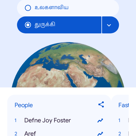
உலகளாவிய
துருக்கி
People
Fastes
Defne Joy Foster
Mu
Aref
E 