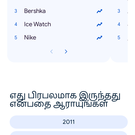
Bershka
يني
Ice Watch
وب
Nike
جاج
எது பிரபலமாக இருந்தது
என்பதை ஆராயுங்கள்
2011