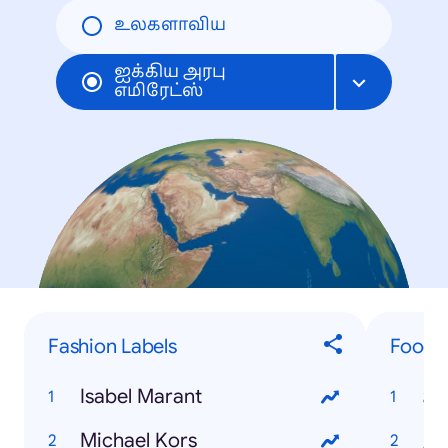
உலகளாவிய
ஐக்கிய அரபு
எமிரேட்ஸ்
Fashion Labels
Food &
Isabel Marant
لاوة
Michael Kors
وس