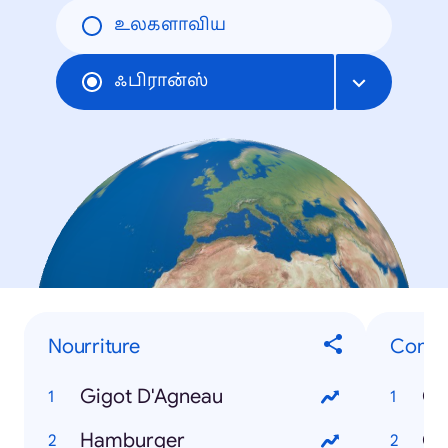
உலகளாவிய
ஃபிரான்ஸ்
Nourriture
Comme
Gigot D'Agneau
Co
Hamburger
Co