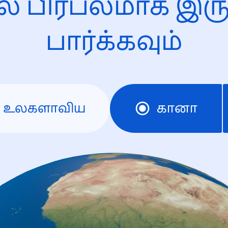
ல் பிரபலமாக இரு
பார்க்கவும்
உலகளாவிய
கானா