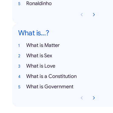
Ronaldinho
What is...?
What is Matter
What is Sex
What is Love
What is a Constitution
What is Government