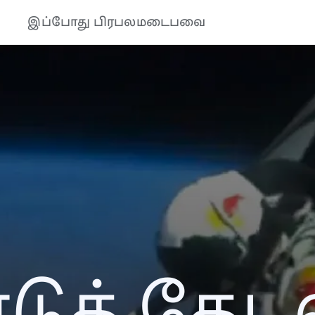
இப்போது பிரபலமடைபவை
ுத் தேடல்