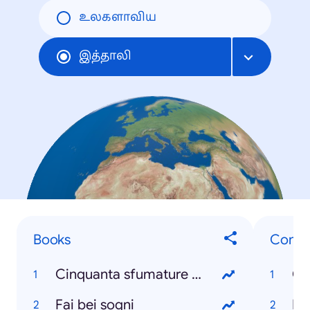
உலகளாவிய
இத்தாலி
Books
Conce
Cinquanta sfumature di grigio
Co
Fai bei sogni
Ma