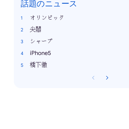
話題のニュース
オリンピック
尖閣
シャープ
iPhone5
橋下徹