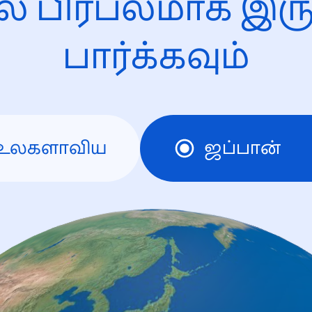
ல் பிரபலமாக இரு
பார்க்கவும்
உலகளாவிய
ஜப்பான்