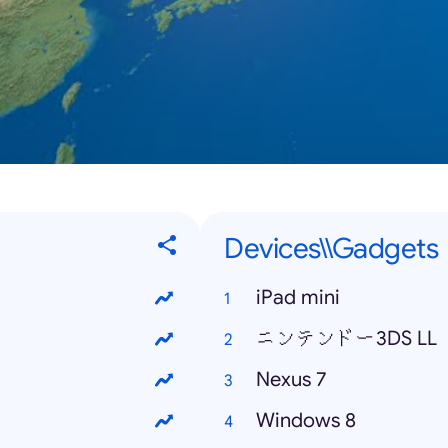
Devices\\Gadgets
iPad mini
ニンテンドー3DS LL
Nexus 7
Windows 8